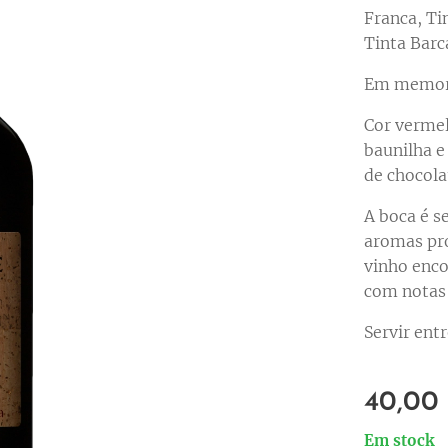
Franca, Ti
Tinta Barc
Em memoria
Cor vermel
baunilha e
de chocola
A boca é s
aromas pr
vinho enc
com notas 
Servir ent
40,00
Em stock