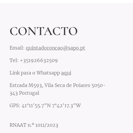
CONTACTO
Email:
quintadoroncao@sapo.pt
Tel: +351926632509
Link para o Whatsapp
aqui
Estrada M593, Vila Seca de Poiares 5050-
343 Portugal
GPS: 41°11'55.7"N 7°42'17.3"W
RNAAT n.º 1011/2023