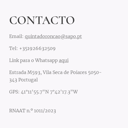
CONTACTO
Email:
quintadoroncao@sapo.pt
Tel: +351926632509
Link para o Whatsapp
aqui
Estrada M593, Vila Seca de Poiares 5050-
343 Portugal
GPS: 41°11'55.7"N 7°42'17.3"W
RNAAT n.º 1011/2023