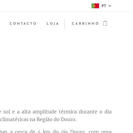
PT
CONTACTO
LOJA
CARRINHO
 sol e a alta amplitude térmica durante o dia
climatéricas na Região do Douro.
inhas a cerca de 5 km do rio Douro, com uma