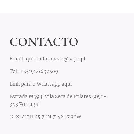
CONTACTO
Email:
quintadoroncao@sapo.pt
Tel: +351926632509
Link para o Whatsapp
aqui
Estrada M593, Vila Seca de Poiares 5050-
343 Portugal
GPS: 41°11'55.7"N 7°42'17.3"W