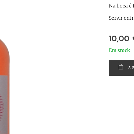
Na boca é 
Servir ent
10,00
Em stock
A