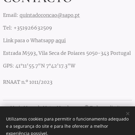
Email:
quintadoroncao@sapo.pt
Tel: +351926632509
Link para o Whatsapp
aqui
Estrada M593, Vila Seca de Poiares 5050-343 Portugal
GPS: 41°11'55.7"N 7°42'17.3"W
RNAAT n.º 1011/2023
Maria Manuela Matos Mendes 2021 © Todos os direitos
reservados
Utilizamos cookies para permitir o funcionamento adequado
Cookies
e a segurança do site e para lhe oferecer a melhor
experiência possível.