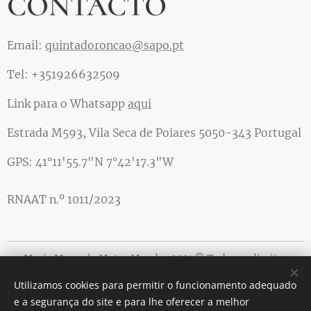
CONTACTO
Email:
quintadoroncao@sapo.pt
Tel: +351926632509
Link para o Whatsapp
aqui
Estrada M593, Vila Seca de Poiares 5050-343 Portugal
GPS: 41°11'55.7"N 7°42'17.3"W
RNAAT n.º 1011/2023
Maria Manuela Matos Mendes 2021 © Todos os direitos
reservados
Utilizamos cookies para permitir o funcionamento adequado
Cookies
e a segurança do site e para lhe oferecer a melhor